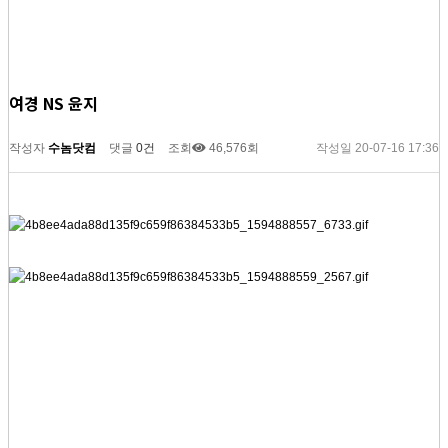
여경 NS 윤지
작성자
수놈닷컴
댓글
0건
조회
46,576회
작성일
20-07-16 17:36