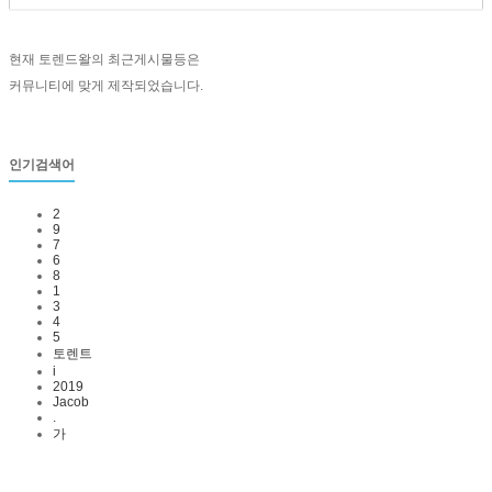
현재 토렌드왈의 최근게시물등은
커뮤니티에 맞게 제작되었습니다.
인기검색어
2
9
7
6
8
1
3
4
5
토렌트
i
2019
Jacob
.
가