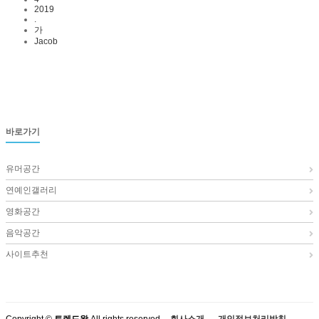
2019
.
가
Jacob
바로가기
유머공간
연예인갤러리
영화공간
음악공간
사이트추천
Copyright ©
토렌드왈
All rights reserved.
회사소개
개인정보처리방침