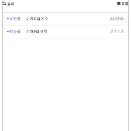
검색
목록
21.04.20
이전글
아기표범 지수
20.07.16
다음글
여경 NS 윤지