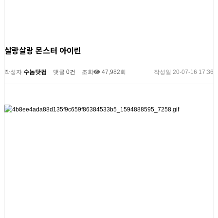
살랑살랑 몬스터 아이린
작성자
수놈닷컴
댓글
0건
조회
47,982회
작성일
20-07-16 17:36