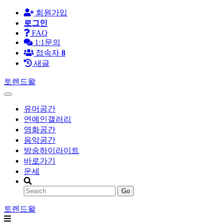
회원가입
로그인
FAQ
1:1문의
접속자
8
새글
토렌드왈
유머공간
연예인갤러리
영화공간
음악공간
방송하이라이트
바로가기
운세
Go
토렌드왈