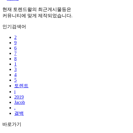
현재 토렌드왈의 최근게시물등은
커뮤니티에 맞게 제작되었습니다.
인기검색어
2
9
6
7
8
1
3
4
5
토렌트
i
2019
Jacob
.
결백
바로가기