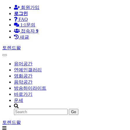
회원가입
로그인
FAQ
1:1문의
접속자
9
새글
토렌드왈
유머공간
연예인갤러리
영화공간
음악공간
방송하이라이트
바로가기
운세
Go
토렌드왈