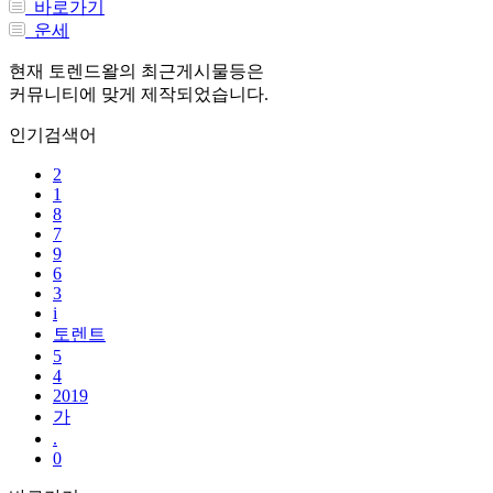
바로가기
운세
현재 토렌드왈의 최근게시물등은
커뮤니티에 맞게 제작되었습니다.
인기검색어
2
1
8
7
9
6
3
i
토렌트
5
4
2019
가
.
0