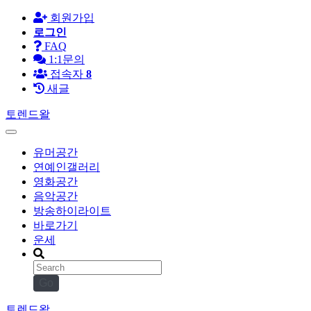
회원가입
로그인
FAQ
1:1문의
접속자
8
새글
토렌드왈
유머공간
연예인갤러리
영화공간
음악공간
방송하이라이트
바로가기
운세
Go
토렌드왈