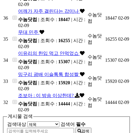
02-09
어깨가 자주 결린다는 강미나
수놈닷
36
18447
02-09
수놈닷컴
| 조회수 :
18447
| 시간 :
컴
02-09
무대 민주
수놈닷
35
16255
02-09
수놈닷컴
| 조회수 :
16255
| 시간 :
컴
02-09
이유리의 한입 먹고 안먹었쇼
수놈닷
34
15307
02-09
수놈닷컴
| 조회수 :
15307
| 시간 :
컴
02-09
밍구리 광배 이슬톡톡 합성짤
수놈닷
33
15920
02-09
수놈닷컴
| 조회수 :
15920
| 시간 :
컴
02-09
조보아 : 이 방송 이상한데?
수놈닷
32
14444
02-09
수놈닷컴
| 조회수 :
14444
| 시간 :
컴
02-09
게시물 검색
검색대상
검색어
필수
검색