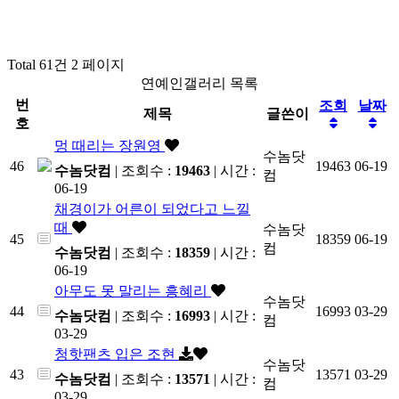
Total 61건
2 페이지
연예인갤러리 목록
번
조회
날짜
제목
글쓴이
호
멍 때리는 장원영
수놈닷
46
19463
06-19
수놈닷컴
| 조회수 :
19463
| 시간 :
컴
06-19
채경이가 어른이 되었다고 느낄
때
수놈닷
45
18359
06-19
컴
수놈닷컴
| 조회수 :
18359
| 시간 :
06-19
아무도 못 말리는 흥혜리
수놈닷
44
16993
03-29
수놈닷컴
| 조회수 :
16993
| 시간 :
컴
03-29
청핫팬츠 입은 조현
수놈닷
43
13571
03-29
수놈닷컴
| 조회수 :
13571
| 시간 :
컴
03-29