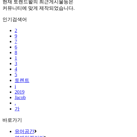
현재 토렌드왈의 최근게시물등은
커뮤니티에 맞게 제작되었습니다.
인기검색어
2
9
7
6
8
1
3
4
5
토렌트
i
2019
Jacob
.
가
바로가기
유머공간