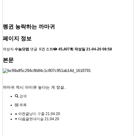
펭귄 농락하는 까마귀
페이지 정보
작성자
수놈닷컴
댓글
0건
조회
45,407회
작성일
21-04-20 08:58
본문
까마귀 역시 아이큐 높다는 게 정설..
검색
목록
이전글
냥이 구출
21.04.20
다음글
현대미술
21.04.20