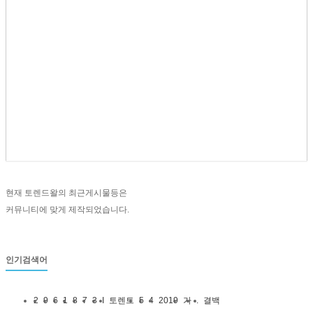
현재 토렌드왈의 최근게시물등은
커뮤니티에 맞게 제작되었습니다.
인기검색어
2
9
6
1
8
7
3
I
토렌트
5
4
2019
가
.
결백