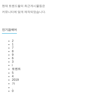
현재 토렌드왈의 최근게시물등은
커뮤니티에 맞게 제작되었습니다.
인기검색어
2
1
7
8
9
6
3
i
토렌트
5
4
2019
가
.
0