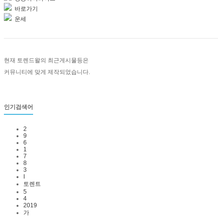
바로가기
운세
현재 토렌드왈의 최근게시물등은
커뮤니티에 맞게 제작되었습니다.
인기검색어
2
9
6
1
7
8
3
I
토렌트
5
4
2019
가