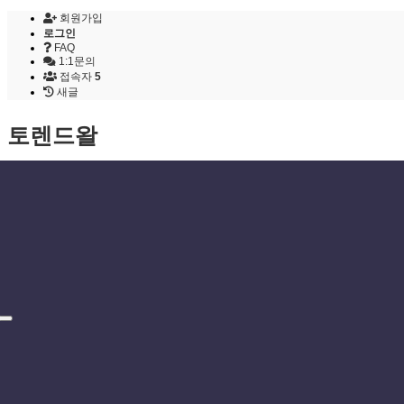
회원가입
로그인
FAQ
1:1문의
접속자
5
새글
토렌드왈