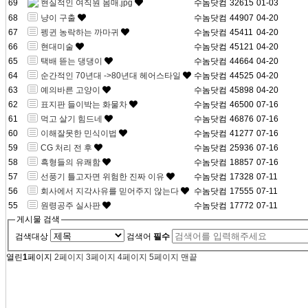
69
현실적인 여직원 몸매.jpg
수놈닷컴
32615
01-03
68
냥이 구출
수놈닷컴
44907
04-20
67
펭귄 농락하는 까마귀
수놈닷컴
45411
04-20
66
현대미술
수놈닷컴
45121
04-20
65
택배 뜯는 댕댕이
수놈닷컴
44664
04-20
64
순간적인 70년대 ->80년대 헤어스타일
수놈닷컴
44525
04-20
63
예의바른 고양이
수놈닷컴
45898
04-20
62
표지판 들이박는 화물차
수놈닷컴
46500
07-16
61
먹고 살기 힘드네
수놈닷컴
46876
07-16
60
이해잘못한 민식이법
수놈닷컴
41277
07-16
59
CG 처리 전 후
수놈닷컴
25936
07-16
58
흑형들의 유쾌함
수놈닷컴
18857
07-16
57
선풍기 틀고자면 위험한 진짜 이유
수놈닷컴
17328
07-11
56
회사에서 지각사유를 믿어주지 않는다
수놈닷컴
17555
07-11
55
원령공주 실사판
수놈닷컴
17772
07-11
게시물 검색
검색대상
검색어
필수
열린
1
페이지
2
페이지
3
페이지
4
페이지
5
페이지
맨끝