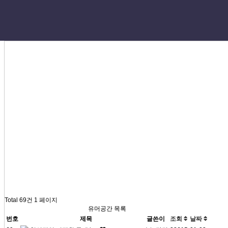
Total 69건
1 페이지
유머공간 목록
번호
제목
글쓴이
조회
날짜