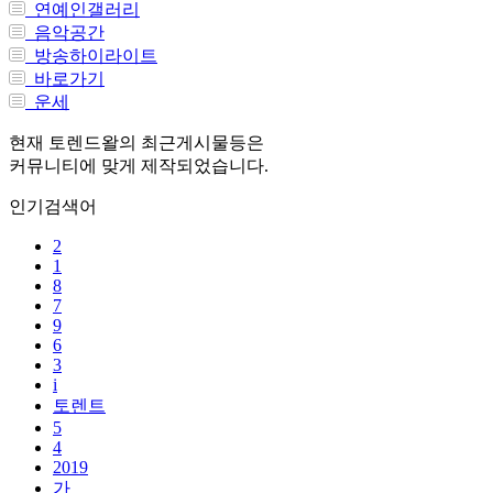
연예인갤러리
음악공간
방송하이라이트
바로가기
운세
현재 토렌드왈의 최근게시물등은
커뮤니티에 맞게 제작되었습니다.
인기검색어
2
1
8
7
9
6
3
i
토렌트
5
4
2019
가