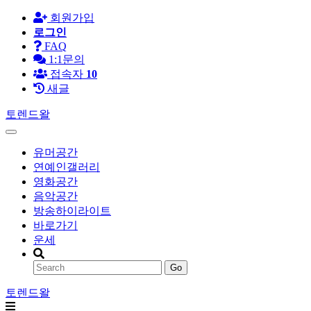
회원가입
로그인
FAQ
1:1문의
접속자
10
새글
토렌드왈
유머공간
연예인갤러리
영화공간
음악공간
방송하이라이트
바로가기
운세
Go
토렌드왈