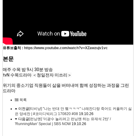
유튜브출처 :
https://www.youtube.com/watch?v=XZawzujv1vc
본문
매주 수목 밤 9시 30분 방송

tvN 수목드라마 ＜청일전자 미쓰리＞

위기의 중소기업 직원들이 삶을 버텨내며 함께 성장하는 과정을 그린 
드라마
목록
이전글
[티비냥] "나는 반대 안 햌ㅋㅋㅋ" 나래잔디랑 죽어도 커플하기 싫
은 양세찬 | #코미디빅리그 170820 #08
19.10.26
다음글
[런닝맨] '이광수 놀리려고 런닝맨 하는 유재석 2탄' /
'RunningMan' Special | SBS NOW
19.10.26