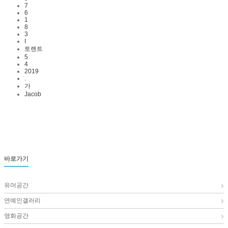
7
6
1
8
3
I
토렌트
5
4
2019
.
가
Jacob
바로가기
유머공간
연예인갤러리
영화공간