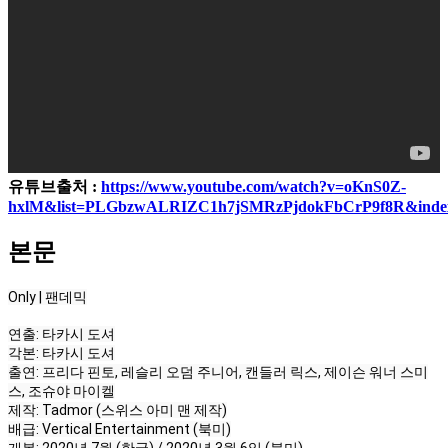
유튜브출처 :
https://www.youtube.com/watch?v=oKnS0Z-
hxlM&list=PLGbzwALRIZC1h7jSMRzPjdokFbCrP9f8R&inde
본문
Only | 팬데믹

연출: 타카시 도셔

각본: 타카시 도셔

출연: 프리다 핀토, 레슬리 오덤 주니어, 캔들러 릭스, 제이슨 워너 스미
스, 조슈야 마이켈

제작: Tadmor (스위스 아미 맨 제작)

배급: Vertical Entertainment (북미)

개봉: 2020년 7월 (한국) / 2020년 3월 6일 (북미)