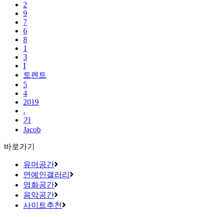
2
9
7
6
8
1
3
I
토렌트
5
4
2019
.
가
Jacob
바로가기
유머공간
연예인갤러리
영화공간
음악공간
사이트추천