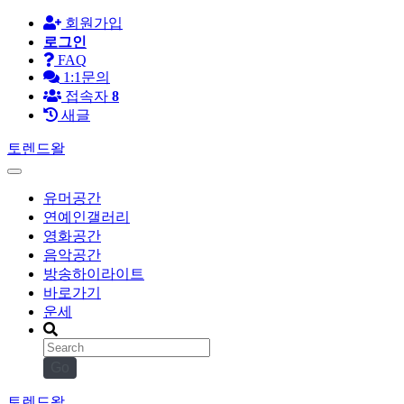
회원가입
로그인
FAQ
1:1문의
접속자
8
새글
토렌드왈
유머공간
연예인갤러리
영화공간
음악공간
방송하이라이트
바로가기
운세
Go
토렌드왈